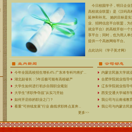
今日校园学子，明日企业英才
政
高校就业联盟）是《汉码高
延伸和补充。 她的目标是
业、招聘信息平台联盟，为
就业平台》的高校开创一个
享平台；同时，也为用人单
提供一个高效网络平台。
点此访问
《学子英才网》
每
今年全国高校招生增长4% 广东本专科均将扩...
内蒙古民族大学就业
湖北副省长：5年后极可能有高校破产
合肥学院就业指导中
大学生如何进行初步自我职业规划
辽东学院就业指导中
大学生“求职争夺战”从实习开始
西安交通大学城市学
如何开启你的职业之门？
我公司与云南省教育
看重“可持续发展”行业 曲线求职终点直奔...
我公司与内蒙古民
更多>>